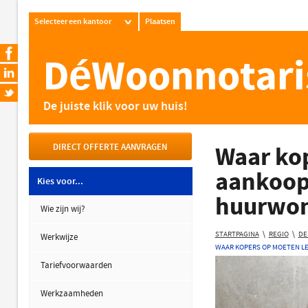
Selecteer een kantoor
Plaatsen
DéWoonnotari
De juiste klik voor uw huis!
DIRECT OFFERTE AANVRAGEN
Waar kop
aankoop
Kies voor...
huurwo
Wie zijn wij?
STARTPAGINA
\
REGIO
\
DE
Werkwijze
WAAR KOPERS OP MOETEN L
Tariefvoorwaarden
Werkzaamheden