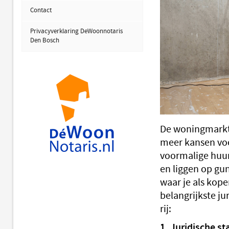
Contact
Privacyverklaring DeWoonnotaris
Den Bosch
De woningmarkt 
meer kansen voo
voormalige huur
en liggen op gun
waar je als kope
belangrijkste j
rij:
1. Juridische s