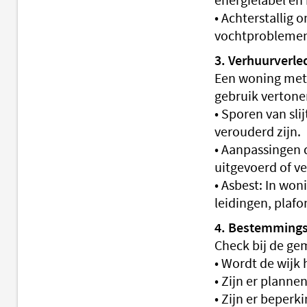
energielabel en
• Achterstallig
vochtproblemen.
3. Verhuurverle
Een woning met 
gebruik vertonen
• Sporen van sli
verouderd zijn.
• Aanpassingen 
uitgevoerd of v
• Asbest: In won
leidingen, plafo
4. Bestemmings
Check bij de gem
• Wordt de wijk 
• Zijn er plann
• Zijn er beper