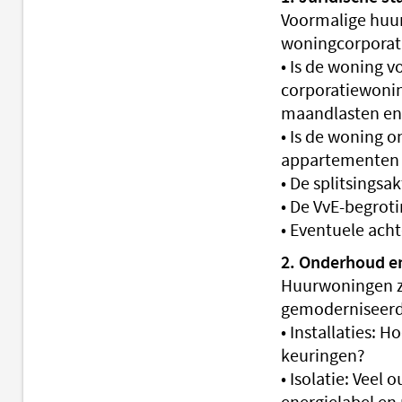
Voormalige huu
woningcorporati
• Is de woning 
corporatiewonin
maandlasten en
• Is de woning o
appartementen is
• De splitsingsak
• De VvE-begroti
• Eventuele acht
2. Onderhoud e
Huurwoningen zi
gemoderniseerd.
• Installaties: H
keuringen?
• Isolatie: Veel