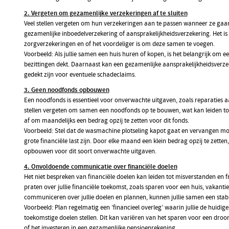
2. Vergeten om gezamenlijke verzekeringen af te sluiten
Veel stellen vergeten om hun verzekeringen aan te passen wanneer ze g
gezamenlijke inboedelverzekering of aansprakelijkheidsverzekering. Het is
zorgverzekeringen en of het voordeliger is om deze samen te voegen.
Voorbeeld: Als jullie samen een huis huren of kopen, is het belangrijk om ee
bezittingen dekt. Daarnaast kan een gezamenlijke aansprakelijkheidsverzeke
gedekt zijn voor eventuele schadeclaims.
3. Geen noodfonds opbouwen
Een noodfonds is essentieel voor onverwachte uitgaven, zoals reparaties aa
stellen vergeten om samen een noodfonds op te bouwen, wat kan leiden tot 
af om maandelijks een bedrag opzij te zetten voor dit fonds.
Voorbeeld: Stel dat de wasmachine plotseling kapot gaat en vervangen m
grote financiële last zijn. Door elke maand een klein bedrag opzij te zetten,
opbouwen voor dit soort onverwachte uitgaven.
4. Onvoldoende communicatie over financiële doelen
Het niet bespreken van financiële doelen kan leiden tot misverstanden en fr
praten over jullie financiële toekomst, zoals sparen voor een huis, vakanti
communiceren over jullie doelen en plannen, kunnen jullie samen een stab
Voorbeeld: Plan regelmatig een ’financieel overleg’ waarin jullie de huidi
toekomstige doelen stellen. Dit kan variëren van het sparen voor een droo
of het investeren in een gezamenlijke pensioenrekening.