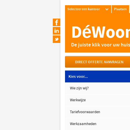
Selecteer een kantoor
Plaatsen
DéWoon
De juiste klik voor uw huis
DIRECT OFFERTE AANVRAGEN
Kies voor...
Wie zijn wij?
Werkwijze
Tariefvoorwaarden
Werkzaamheden