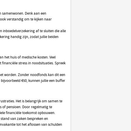
aan samenwonen. Denk aan een
 ook verstandig om te kijken naar
n inboedelverzekering af te sluiten die alle
ring handig zijn, zodat jullie beiden
n het huis of medische kosten. Veel
financiële stress in noodsituaties. Spreek
oet worden. Zonder noodfonds kan dit een
 bijvoorbeeld €50, kunnen jullie een buffer
ustraties. Het is belangrijk om samen te
es of pensioen. Door regelmatig te
iele financiële toekomst opbouwen.
ge stand van zaken bespreken en
mvakantie tot het aflossen van schulden