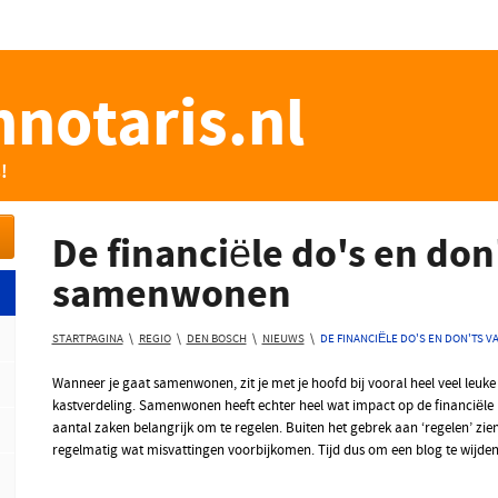
notaris.nl
!
De financiële do's en don
samenwonen
STARTPAGINA
\
REGIO
\
DEN BOSCH
\
NIEUWS
\
DE FINANCIËLE DO'S EN DON'TS
Wanneer je gaat samenwonen, zit je met je hoofd bij vooral heel veel leuke 
kastverdeling. Samenwonen heeft echter heel wat impact op de financiële k
aantal zaken belangrijk om te regelen. Buiten het gebrek aan ‘regelen’ zien
regelmatig wat misvattingen voorbijkomen. Tijd dus om een blog te wijd