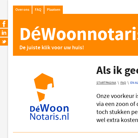
Over ons
FAQ
Plaatsen
DéWoonnotari
De juiste klik voor uw huis!
Als ik g
STARTPAGINA
\
FAQ
\
EN A
Onze voorkeur i
via een zoon of 
toch stukken pe
wel extra kosten